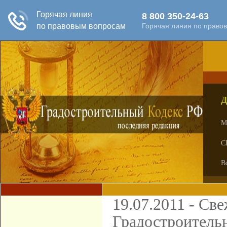
Д
М
С
В
19.07.2011 - Св
Градостроительн