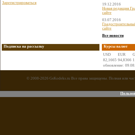
Зарегистрироваться
19.12.2016
Новая редакция Гр
сайте
03.07.2016
Градостроительный
сайте
Все новости
Подписка на рассылку
Курсы валют
USD
EUR
82,1665
94,8366
1
обновление: 09.08
© 2008-2026 GsKodeks.ru Все права защищены. Полная или час
Пользов