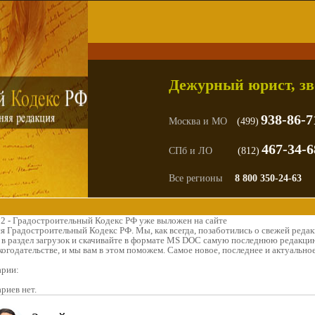
Дежурный юрист, зв
938-86-7
Москва и МО
(499)
467-34-6
СПб и ЛО
(812)
Все регионы
8 800 350-24-63
12 - Градостроительный Кодекс РФ уже выложен на сайте
я Градостроительный Кодекс РФ. Мы, как всегда, позаботились о свежей редак
 в раздел загрузок и скачивайте в формате MS DOC самую последнюю редакцию
огодательстве, и мы вам в этом поможем. Самое новое, последнее и актуальное
рии:
риев нет.