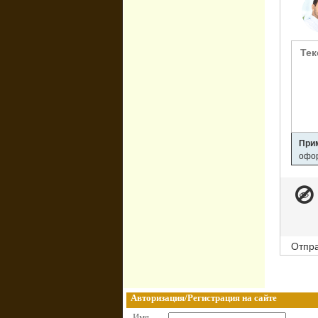
При
офор
Отпра
Авторизация/Регистрация на сайте
Имя