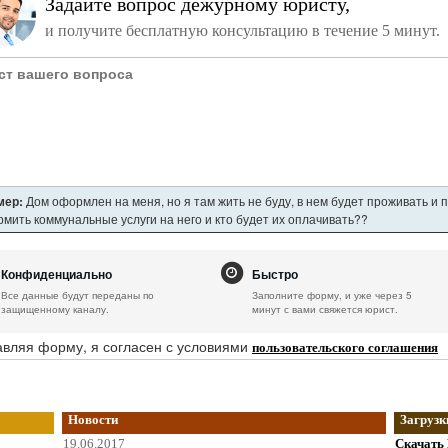
Задайте вопрос дежурному юристу,
и получите бесплатную консультацию в течение 5 минут.
мер:
Дом оформлен на меня, но я там жить не буду, в нем будет проживать и 
мить коммунальные услуги на него и кто будет их оплачивать??
Конфиденциально
Быстро
Все данные будут переданы по
Заполните форму, и уже через 5
защищенному каналу.
минут с вами свяжется юрист.
вляя форму, я согласен с условиями
пользовательского соглашения
Новости
Загрузк
19.06.2017
Скачать