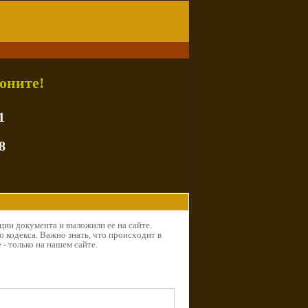
оните!
1
8
ции документа и выложили ее на сайте.
 кодекса. Важно знать, что происходит в
 - только на нашем сайте.