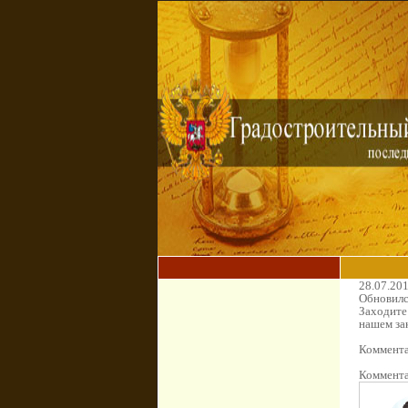
28.07.20
Обновилс
Заходите
нашем зак
Коммента
Коммента